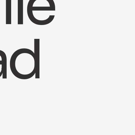
le
ad