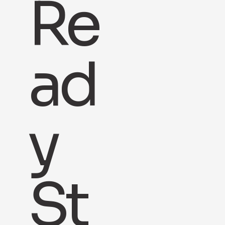
Re
ad
y
St