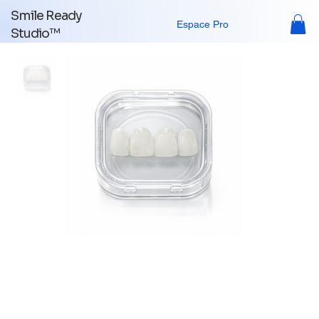
Smile Ready
Espace Pro
Studio™