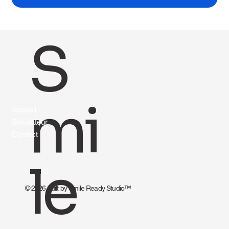
S
mi
Accueil
Simulateur
Contact
le
© 2026 built by Smile Ready Studio™